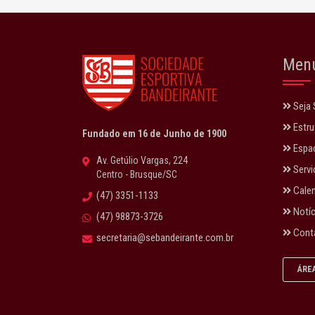
Men
Seja 
Estru
Fundado em 16 de Junho de 1900
Espaç
Av. Getúlio Vargas, 224
Servi
Centro - Brusque/SC
Calen
(47) 3351-1133
Notíc
(47) 98873-3726
Cont
secretaria@sebandeirante.com.br
ÁRE