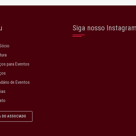
u
Siga nosso Instagra
Sócio
tura
os para Eventos
ços
dário de Eventos
ias
ato
A DO ASSOCIADO