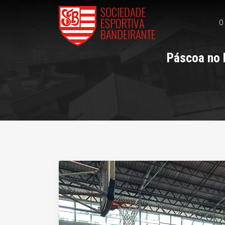
O
Páscoa no B